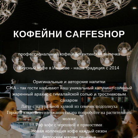
КОФЕЙНИ CAFFESHOP
профессиональный кофе и аргентинская выпечка
Вкусный кофе в Иванове - наша традиция
с 2014
Оригинальные и авторские напитки
СЖА - так гости называют наш уникальный капучино соленый
жаренный арахис с гималайской солью и тростниковым
сахаром
Латте с натуральной халвой из семечек подсолнуха
Горький какао без содержания сахара попробуйте на растительном
молоке
Раф кофе с черешней и пряностями
Новая коллекция кофе каждый сезон
Авторские мягкие печенья